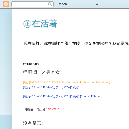
㊣在活著
我在這裡。你在哪裡？我不在時，你又會在哪裡？我㊣思考
2010/10/09
稲垣潤一／男と女
男と女-TWO HEARTS TWO VOICES- Special Edition
[Limited Edition]
男と女2 Special Edition(カラオケCD付2枚組)
男と女3 Special Edition(カラオケCD付2枚組)
[Limited Edition]
張貼者：
阿仁
於
10/09/2010
沒有留言: