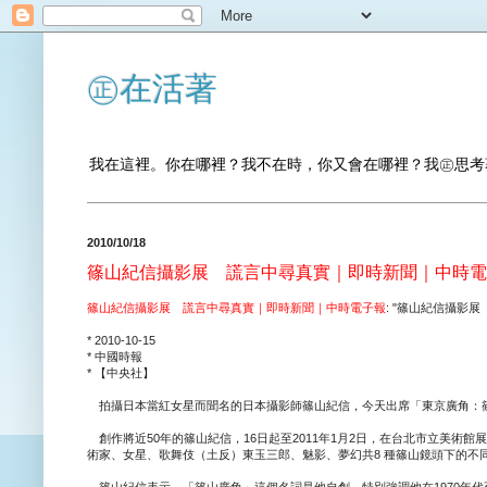
㊣在活著
我在這裡。你在哪裡？我不在時，你又會在哪裡？我㊣思考
2010/10/18
篠山紀信攝影展 謊言中尋真實｜即時新聞｜中時電
篠山紀信攝影展 謊言中尋真實｜即時新聞｜中時電子報
: "篠山紀信攝影
* 2010-10-15
* 中國時報
* 【中央社】
拍攝日本當紅女星而聞名的日本攝影師篠山紀信，今天出席「東京廣角：篠
創作將近50年的篠山紀信，16日起至2011年1月2日，在台北市立美術
術家、女星、歌舞伎（土反）東玉三郎、魅影、夢幻共8 種篠山鏡頭下的不
篠山紀信表示，「篠山廣角」這個名詞是他自創，特別強調他在1970年代