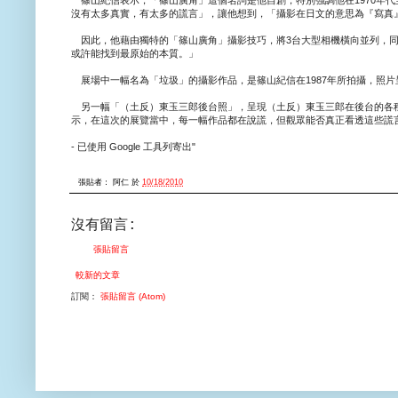
沒有太多真實，有太多的謊言」，讓他想到，「攝影在日文的意思為『寫真
因此，他藉由獨特的「篠山廣角」攝影技巧，將3台大型相機橫向並列，同
或許能找到最原始的本質。」
展場中一幅名為「垃圾」的攝影作品，是篠山紀信在1987年所拍攝，照
另一幅「（土反）東玉三郎後台照」，呈現（土反）東玉三郎在後台的各種
示，在這次的展覽當中，每一幅作品都在說謊，但觀眾能否真正看透這些謊
- 已使用 Google 工具列寄出"
張貼者：
阿仁
於
10/18/2010
沒有留言:
張貼留言
較新的文章
訂閱：
張貼留言 (Atom)