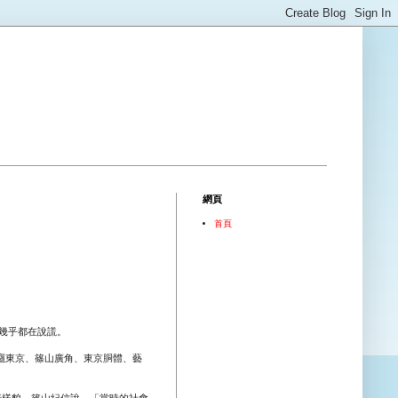
網頁
首頁
幾乎都在說謊。
上癮東京、篠山廣角、東京胴體、藝
行樣貌，篠山紀信說，「當時的社會