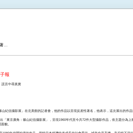
著…
子報
展 謊言中尋真實
山紀信攝影展」在北美館的記者會，他的作品以呈現反差性著名，他表示，這次展出的作品
館展出「東京廣角：篠山紀信攝影展」，呈現1960年代至今共72件大型攝影作品，依主題分為
同面貌。
至1980年代間拍攝的作品，當時日本經濟快速成長的社會景況，城市全是高樓、充斥時下流