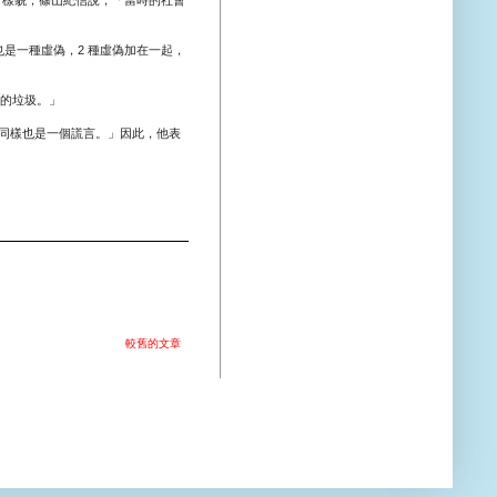
是一種虛偽，2 種虛偽加在一起，
多的垃圾。」
同樣也是一個謊言。」因此，他表
較舊的文章