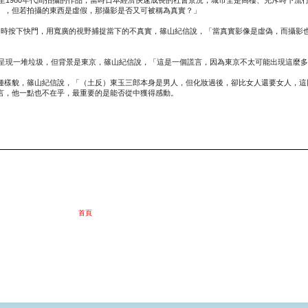
』，但若拍攝的東西是虛假，那攝影是否又可被稱為真實？」
時按下快門，用寬廣的視野捕捉當下的不真實，篠山紀信說，「當真實影像是虛偽，而攝影也
片呈現一堆垃圾，但背景是東京，篠山紀信說，「這是一個謊言，因為東京不太可能出現這麼
樣貌，篠山紀信說，「（土反）東玉三郎本身是男人，但化妝過後，卻比女人還要女人，這
言，他一點也不在乎，最重要的是能否從中獲得感動。
首頁