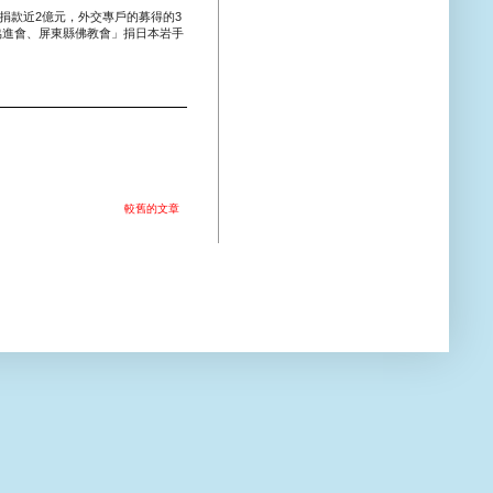
捐款近2億元，外交專戶的募得的3
尼協進會、屏東縣佛教會」捐日本岩手
較舊的文章