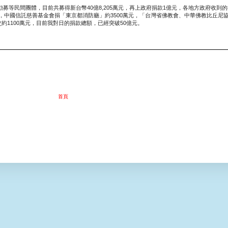
等民間團體，目前共募得新台幣40億8,205萬元，再上政府捐款1億元，各地方政府收到的
380，中國信託慈善基金會捐「東京都消防廳」約3500萬元，「台灣省佛教會、中華佛教比丘
約1100萬元，目前我對日的捐款總額，已經突破50億元。
首頁