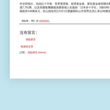
外交部指出，包括紅十字會、世界展望會、慈濟基金會、家扶基金會與聯合勸募
億7,791萬，以及長榮集團總裁張榮發個人名義捐「日本赤十字社」3億6
縣政府146萬多元，松山慈祐宮訂5月1日愛媛縣松山市長野志克仁來台時贈交
張貼者：
阿仁
於
4/20/2011
沒有留言:
張貼留言
較新的文章
訂閱：
張貼留言 (Atom)