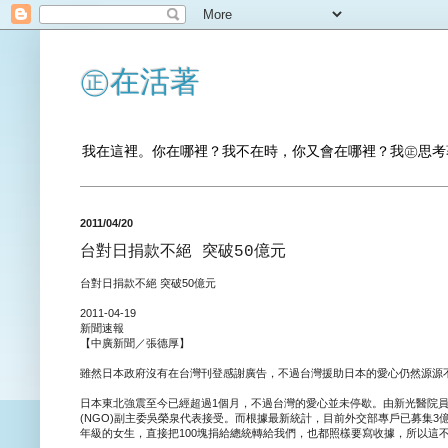
㊣在活著
我在這裡。你在哪裡？我不在時，你又會在哪裡？我㊣思考
2011/04/20
台對日捐款不絕 突破50億元
台對日捐款不絕 突破50億元
2011-04-19
新聞速報
【中廣新聞／張德厚】
雖然日本政府沒有在台灣刊登感謝廣告，不過台灣援助日本的愛心仍然源源不
日本東北強震至今已經超過1個月，不過台灣的愛心並未停歇。由新光醫院員
(NGO)副主委吳榮泉代表接受。而根據最新統計，目前外交部專戶已募集3
年級的女生，直接把100塊捐給總統轉給我們，也都照樣要寫收據，所以這