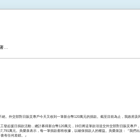
著…
絕。外交部對日賑災專戶今天又收到一筆新台幣120萬元的捐款。截至目前為止，我政府及民
工發起援日捐款活動，總計募得新台幣120萬元，19日將這筆款項送交外交部對日賑災專戶
億7,791萬元。吳榮泉表示，每一筆捐款都有收據，以確保捐款人的權益。吳榮泉說：『我們出
不會有任何差錯。』