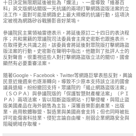
十日決定無限期延後被批為「爛法」、一度導致「維基百
科」英文版網站關版一天抗議的兩項打擊網路盜版法案的立
法工作。面對可能是網路史上最大規模的抗議行動，這項決
定被視為網路矽谷戰勝影音好萊塢。
參議院民主黨領袖雷德表示，將延後原訂二十四日的表決程
序；共和黨籍的眾議院司法委員會主席史密斯也跟進表示，
在取得更大共識之前，該委員會將延後對眾院版打擊網路盜
版法案的行動。史密斯在聲明中指出，他聽到了批評人士的
反對聲音，很重視這些人對打擊網路盜版立法的關切，國會
顯然有必要重審法案。
隨著
Google
、
Facebook
、
Twitter
等網路巨擘表態反對，輿論
民意近幾週來也逐漸轉向，導致不少原本支持該立法的國會
議員退縮，紛紛撤回支持。眾議院的「遏止網路盜版法案」
（ＳＯＰＡ）與參議院版的「保護智慧財產權法案」（ＰＩ
ＰＡ）兩項法案，皆以阻斷盜版網站、打擊侵權，與阻止盜
版美國產品在海外銷售為主旨，深獲音樂影劇產業、出版
業、商用軟體聯盟、製造業與美國商會支持；但也同時被批
評可能傷害科技業、侵犯言論自由權、削弱企業網路安全與
阻礙網域存取權。