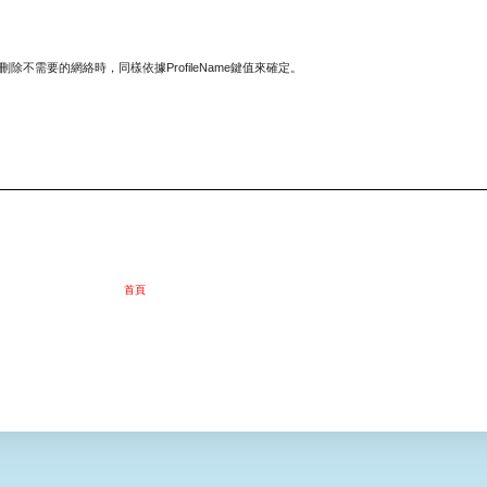
刪除不需要的網絡時，同樣依據ProfileName鍵值來確定。
首頁