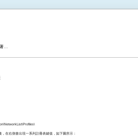
著…
法
etworkList\Profiles\
後，在右側會出現一系列註冊表鍵值，如下圖所示：