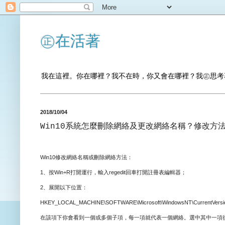
㊣在活著
我在這裡。你在哪裡？我不在時，你又會在哪裡？我㊣思考
2018/10/04
Win10系統怎麼刪除網絡及更改網絡名稱？修改方
Win10修改網絡名稱或刪除網絡方法：
1、按Win+R打開運行，輸入regedit回車打開註冊表編輯器；
2、展開以下位置：
HKEY_LOCAL_MACHINE\SOFTWARE\Microsoft\WindowsNT\CurrentVersion\N
在該項下你會看到一個或多個子項，每一項就代表一個網絡。選中其中一項