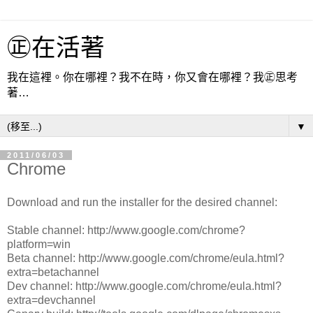
㊣在活著
我在這裡。你在哪裡？我不在時，你又會在哪裡？我㊣思考
著…
▼
2011/06/03
Chrome
Download and run the installer for the desired channel:
Stable channel: http://www.google.com/chrome?
platform=win
Beta channel: http://www.google.com/chrome/eula.html?
extra=betachannel
Dev channel: http://www.google.com/chrome/eula.html?
extra=devchannel