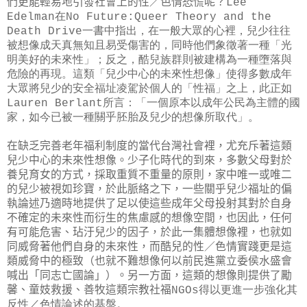
們更能輕易地引發社會上的性／色情恐慌呢？
Lee
Edelman在No Future:Queer Theory and the
Death Drive一書中指出，在一般大眾的心裡，兒少往往
被想像成天真無知且易受傷害的，同時他們象徵著一種「光
明美好的未來性」；反之，酷兒族群則被建構為一種墮落與
危險的再現。這類「兒少中心的未來性想像」使得多數成年
大眾將兒少的安全福址凌駕於個人的「性福」之上，此正如
Lauren Berlant所言：「一個原本以成年公民為主體的國
家，如今已被一種關乎胚胎及兒少的想像所取代」。
在缺乏完善老年福利制度的當代台灣社會裡，尤充斥著這類
兒少中心的未來性想像。少子化時代的到來，多數父母對於
養兒育女的方式，採取重質不重量的原則，家中唯一或唯二
的兒少被視如珍寶，於此脈絡之下，一些關乎兒少福址的偏
執論述乃適時地提供了足以使這些成年父母投射其對於自身
不確定的未來性而衍生的焦慮感的想像空間，也因此，任何
有可能危害、玷汙兒少的因子，於此一集體想像裡，也就如
同威脅著他們自身的未來性，而酷兒的性／色情實踐更是這
類威脅中的極致（也就不難想像何以前民進黨立委侯水盛會
喊出「同志亡國論」）。另一方面，這類的想像則提供了勵
馨、童妓救援、善牧這類宗教社福
NGOs得以更進一步強化其
反性／色情論述的基盤。