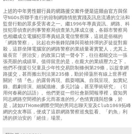
上述的中年男性銀行員的網路援交案件便是這類由官方與保
守
NGOs所聯手進行的箝制網路情慾實踐及訊息流通的立法和
監督行動的眾多受害者之一。繼1996年專責資訊、網路、科
技犯罪偵查的刑事警察局偵查第九隊成立後，各縣市警察局
也相繼成立電腦犯罪專責組及電信警察隊，這就是俗稱的
「網路警察」。比起在外衝鋒陷陣與荷槍持彈的歹徒捉對廝
殺，這群坐陣電腦室的網路警察的業績量著實驚人，尤其上
級長官「拼治安」的政策口號一聲令下，往往都能交出一張
張亮眼的成績單。值得留意的是，在龐大的業績壓力之下，
他們不僅援引兒童及少年性交易防制條例第29條，以捉拿網
路援交，甚而搬出刑法第235條，勤於掃蕩所有線上世界裡
關於「情『色』的露骨再現、戲耍嘲諷、自我呈現、如實紀
錄、戲劇排演、細膩描繪、多元討論，甚至學術研究」（引
用何春蕤的話語）。他們更從一些社會新聞報導裡，窺知男
同志網路空間裡的多元而基進的性／色情實踐與想像，於
是，諸如UTHome網際空間的男同志聊天室及Club1069拓峰
網的交友專區，便成了這群網路警察巡曳監看、「釣魚」利
誘的拼治安的「絕佳」場景。