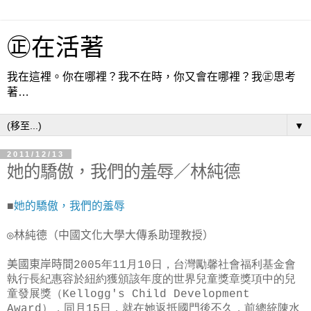
㊣在活著
我在這裡。你在哪裡？我不在時，你又會在哪裡？我㊣思考
著…
▼
2011/12/13
她的驕傲，我們的羞辱／林純德
■
她的驕傲，我們的羞辱
◎林純德（中國文化大學大傳系助理教授）
美國東岸時間
2005年11月10日，台灣勵馨社會福利基金會
執行長紀惠容於紐約獲頒該年度的世界兒童獎章獎項中的兒
童發展獎（Kellogg's Child Development
Award），同月15日，就在她返抵國門後不久，前總統陳水