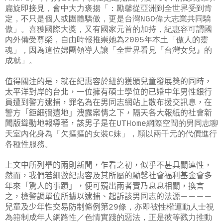
扁旋即接見，會中大力褒揚「：勵馨從亞洲到全世界受到肯
定，不只是個人或團體驕傲，更是台灣NGO偉大志業共同驕
傲」。喜獲國際大獎，又有國家元首的加持，紀惠容可謂國
內外備受尊榮，自由時報推崇她為2005年本土「傲人的靈
魂」，因為這位婦團領導人讓「全世界看見『台灣女兒』的
成就」。
值得關注的是，就在紀惠容於紐約獲頒兒童發展獎的同時，
太平洋對岸的台北，一位擁有碩士學位的已婚中年男性銀行
員遭到警方逮捕，罪名為在男同志網站上散布援交訊息，在
警方「鉅細彌遺地」洩露案情之下，隔天各大報紙的社會新
聞版聳動地報導著，該男子是在
UTHome網際空間的男同志聊
天室內化身為「欠摳摳的女裝C妹」，願以兩千元的代價進行
各種性服務。
上文中所列舉的兩則新聞，乍看之初，似乎不甚具關連性，
然而，我們若細數紀惠容及其所屬的勵馨社會福利基金會多
年來「驚人的事蹟」，便可窺出兩者實乃息息相關，換言
之，檢警調單位所據以逮捕、起訴該男同志的法源－－－－
兒童及少年性交易防制條例第
29條，亦即被性權運動人士視
為箝制成年人網路性／色情實踐的惡法，正是彼等戮力推動