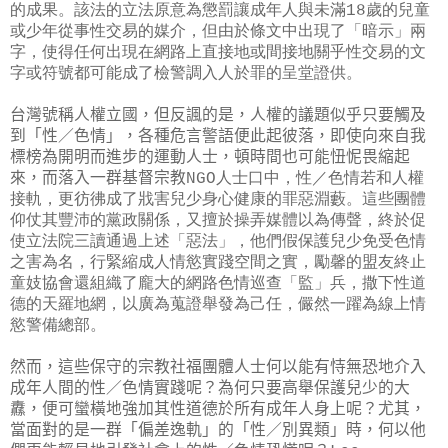
的成果。該法的立法原意為懲罰讓成年人與未滿18歲的兒童
或少年從事性交易的媒介，但由於條文中出現了「暗示」兩
字，使得任何出現在網路上直接地或間接地關乎性交易的文
字或符號都可能成了檢警調入人於罪的呈堂證供。
台灣號稱人權立國，但反諷的是，人權的議題似乎只要觸及
到「性／色情」，各種危言警語便此起彼落，即使向來自我
標榜為開明而進步的運動人士，頓時間也可能忸怩畏縮起
來，而落入一群基督宗教
NGO人士口中，性／色情若和人權
接軌，更彷彿成了戕害兒少身心健康的罪惡淵藪。這些團體
仰仗其豐沛的黨政關係，又擅於操弄媒體以為傳聲，終於促
使立法院三讀通過上述「惡法」，他們假保護兒少免受色情
之害為名，行緊縮成人情慾實踐空間之實，勵馨的盟友終止
童妓協會還組織了龐大的網路色情巡查「監」兵，撒下性道
德的天羅地網，以廣為蒐證舉發為己任，儼然一躍為線上情
慾警備總部。
然而，這些保守的宗教社福團體人士何以能有恃無恐地介入
成年人間的性／色情實踐呢？為何只要高舉保護兒少的大
纛，便可蠻橫地強加其性道德於所有成年人身上呢？尤其，
當面對的是一群「偏差逸軌」的「性／別異類」時，何以他